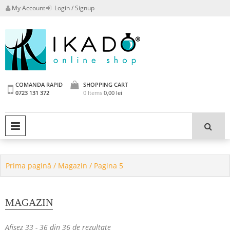
Skip
My Account
Login / Signup
to
content
Powered by IKADO GROUP
Ikado Shop
CHEMICALS srl
COMANDA RAPID
SHOPPING CART
0723 131 372
0 Items
0,00
lei
PRIMARY MENU
Prima pagină
/
Magazin
/ Pagina 5
MAGAZIN
Afișez 33 - 36 din 36 de rezultate