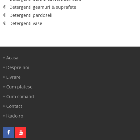
Detergenti geamuri & suprafete
Detergenti pardoseli
Detergenti vase
Acasa
Despre noi
Livrare
Cum platesc
Cum comand
Contact
ikado.ro