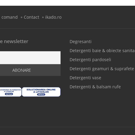
 comand
Contact
ikado.ro
e newsletter
Degresanti
Detergenti baie & obiecte sanita
Detergenti pardoseli
Detergenti geamuri & suprafete
Detergenti vase
Detergenti & balsam rufe