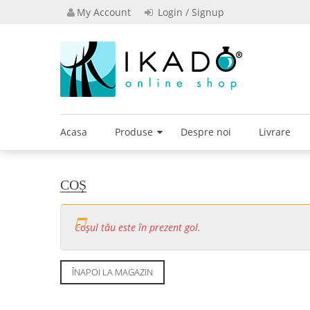
Skip
My Account
Login / Signup
to
content
Powered by I
Ikado S
Acasa
Produse
Despre noi
Livrare
COȘ
Coșul tău este în prezent gol.
ÎNAPOI LA MAGAZIN