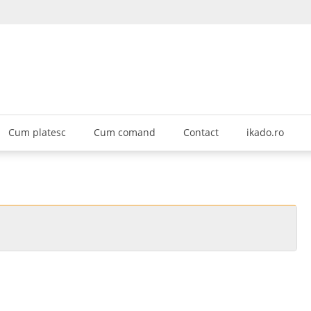
KADO GROUP CHEMICALS srl
hop
Cum platesc
Cum comand
Contact
ikado.ro