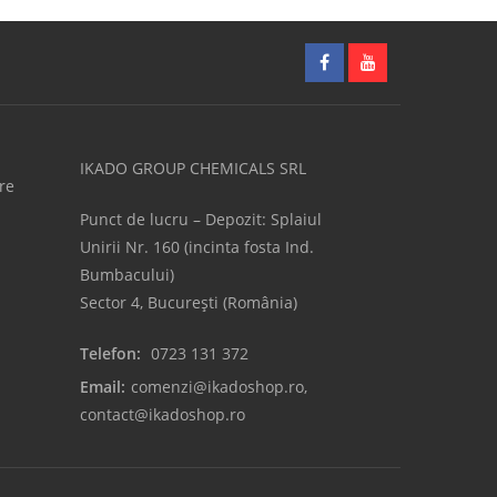
IKADO GROUP CHEMICALS SRL
re
Punct de lucru – Depozit: Splaiul
Unirii Nr. 160 (incinta fosta Ind.
Bumbacului)
Sector 4, București (România)
Telefon:
0723 131 372
Email:
comenzi@ikadoshop.ro
,
contact@ikadoshop.ro