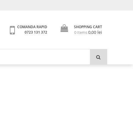
SHOPPING CART
COMANDA RAPID
0,00
lei
0 Items
0723 131 372