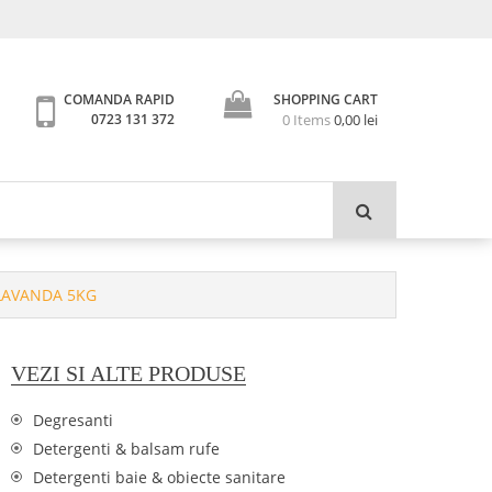
SHOPPING CART
COMANDA RAPID
0 Items
0,00
lei
0723 131 372
LAVANDA 5KG
VEZI SI ALTE PRODUSE
Degresanti
Detergenti & balsam rufe
Detergenti baie & obiecte sanitare