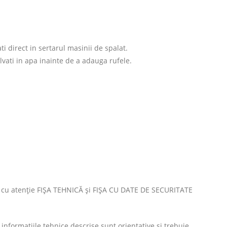
i direct in sertarul masinii de spalat.
vati in apa inainte de a adauga rufele.
u atenţie FIȘA TEHNICĂ şi FIȘA CU DATE DE SECURITATE
nformațiile tehnice descrise sunt orientative şi trebuie