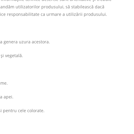
mandăm utilizatorilor produsului, să stabilească dacă
ce responsabilitate ca urmare a utilizării produsului.
 a genera uzura acestora.
și vegetală.
ime.
 a apei.
și pentru cele colorate.