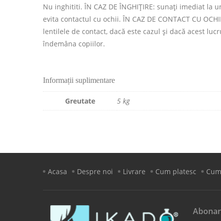
Nu inghititi. ÎN CAZ DE ÎNGHIŢIRE: sunaţi imediat 
evita contactul cu ochii. ÎN CAZ DE CONTACT CU OCHII:
lentilele de contact, dacă este cazul şi dacă acest lucr
îndemâna copiilor.
Informații suplimentare
Greutate
5 kg
Acasa
Despre noi
Livrare
Cum platesc
Cum
Abonar