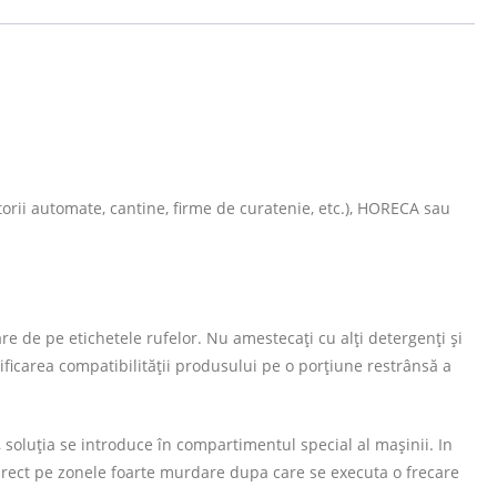
atorii automate, cantine, firme de curatenie, etc.), HORECA sau
are de pe etichetele rufelor. Nu amestecaţi cu alţi detergenţi şi
ficarea compatibilității produsului pe o porțiune restrânsă a
 soluţia se introduce în compartimentul special al mașinii. In
 direct pe zonele foarte murdare dupa care se executa o frecare