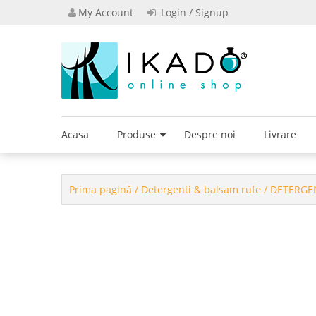
Skip
My Account
Login / Signup
to
content
Powered by I
Ikado S
Acasa
Produse
Despre noi
Livrare
Prima pagină
/
Detergenti & balsam rufe
/ DETERGE