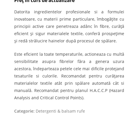
Preț în curs de actualizare
Datorita ingredientelor profesionale si a formulei
inovatoare, cu materii prime particulare, îmbogăţite cu
principii active care penetreaza adânc în fibre, curăță
eficient și sigur materialele textile, conferă prospețime
și redă strălucire hainelor după procesul de spălare.
Este eficient la toate temperaturile, actioneaza cu multă
sensibilitate asupra fibrelor făra a genera uzura
acestora, îndeparteaza petele cele mai dificile protejand
tesaturile si culorile. Recomandat pentru curățarea
materialelor textile atât prin spălare automată cât si
manuală. Recomandat pentru planul H.A.C.C.P (Hazard
Analysis and Critical Control Points).
Categorie:
Detergenti & balsam rufe