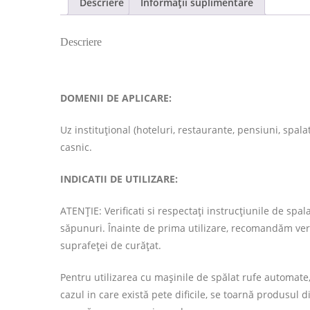
Descriere
Informații suplimentare
Descriere
DOMENII DE APLICARE:
Uz instituțional (hoteluri, restaurante, pensiuni, spal
casnic.
INDICATII DE UTILIZARE:
ATENȚIE: Verificati si respectaţi instrucţiunile de spal
săpunuri. Înainte de prima utilizare, recomandăm veri
suprafeței de curățat.
Pentru utilizarea cu mașinile de spălat rufe automate,
cazul in care există pete dificile, se toarnă produsul