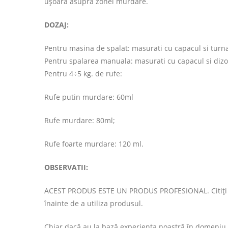
ușoară asupra zonei murdare.
DOZAJ:
Pentru masina de spalat: masurati cu capacul si turnat
Pentru spalarea manuala: masurati cu capacul si dizol
Pentru 4÷5 kg. de rufe:
Rufe putin murdare: 60ml
Rufe murdare: 80ml;
Rufe foarte murdare: 120 ml.
OBSERVATII:
ACEST PRODUS ESTE UN PRODUS PROFESIONAL. Citiți c
înainte de a utiliza produsul.
Chiar dacă au la bază experiența noastră în domeniu, i