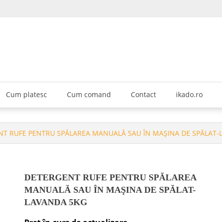
KADO GROUP CHEMICALS srl
hop
Cum platesc
Cum comand
Contact
ikado.ro
NT RUFE PENTRU SPĂLAREA MANUALĂ SAU ÎN MAŞINA DE SPĂLAT-
DETERGENT RUFE PENTRU SPĂLAREA
MANUALĂ SAU ÎN MAŞINA DE SPĂLAT-
LAVANDA 5KG