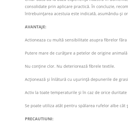
consolidate prin aplicare practică. În concluzie, reco
întrebuințarea acestuia este indicată, asumându-și ori
AVANTAJE:
Actioneaza cu multă sensibilitate asupra fibrelor făra
Putere mare de curățare a petelor de origine animală 
Nu conține clor. Nu deteriorează fibrele textile.
Acționează și înlătură cu ușurință depunerile de gras
Activ la toate temperaturile şi în caz de orice duritate
Se poate utiliza atât pentru spălarea rufelor albe cât 
PRECAUTIUNI: