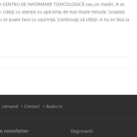
la un CENTRU DE INFORMARE TOXICOLOGICĂ sau un medic. A se
 clătiţi cu atenţie cu apă timp de mai multe minute. Scoateţi
u se poate face cu uşurinţă. Continuaţi să clătiţi. A nu se lăsa la
 comand
Contact
ikado.ro
e newsletter
Degresanti