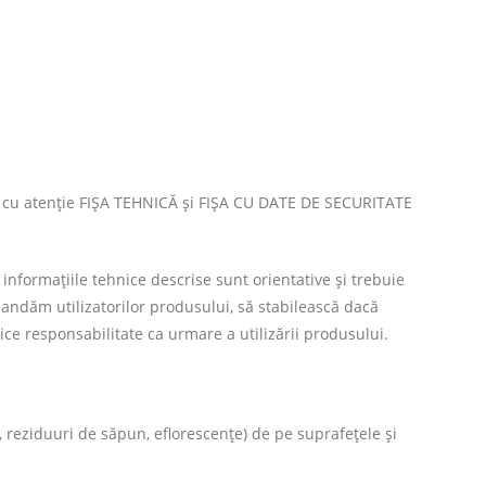
u atenţie FIȘA TEHNICĂ şi FIȘA CU DATE DE SECURITATE
nformațiile tehnice descrise sunt orientative şi trebuie
mandăm utilizatorilor produsului, să stabilească dacă
ce responsabilitate ca urmare a utilizării produsului.
 reziduuri de săpun, eflorescenţe) de pe suprafețele și