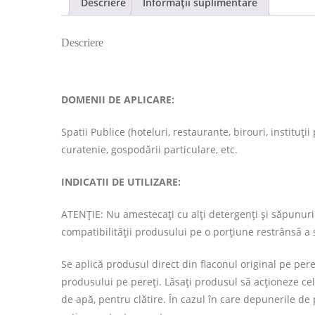
Descriere
Informații suplimentare
Descriere
DOMENII DE APLICARE:
Spatii Publice (hoteluri, restaurante, birouri, instituț
curatenie, gospodării particulare, etc.
INDICATII DE UTILIZARE:
ATENȚIE: Nu amestecaţi cu alţi detergenţi şi săpunuri
compatibilității produsului pe o porțiune restrânsă a 
Se aplică produsul direct din flaconul original pe pere
produsului pe pereți. Lăsați produsul să acționeze cel 
de apă, pentru clătire. În cazul în care depunerile de p