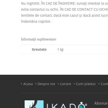
Nu inghititi. ÎN CAZ DE ÎNGHIŢIRE: sunaţi imediat 
evita contactul cu ochii. ÎN CAZ DE CONTACT CU OCHII:
lentilele de contact, dacă este cazul şi dacă acest lucr
îndemâna copiilor.
Informații suplimentare
Greutate
1 kg
Acasa
Despre noi
Livrare
Cum platesc
Cum
Abonar