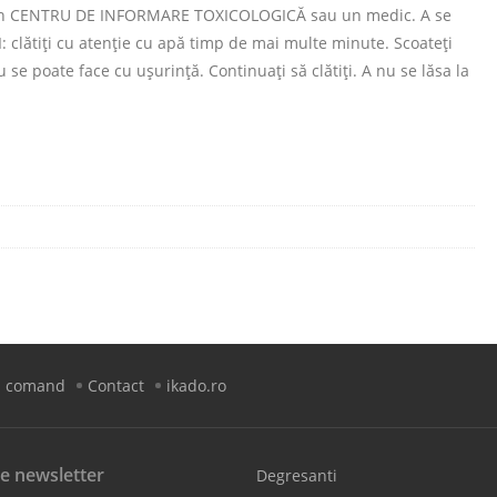
la un CENTRU DE INFORMARE TOXICOLOGICĂ sau un medic. A se
 clătiţi cu atenţie cu apă timp de mai multe minute. Scoateţi
u se poate face cu uşurinţă. Continuaţi să clătiţi. A nu se lăsa la
 comand
Contact
ikado.ro
e newsletter
Degresanti