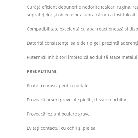
Curăță eficient depunerile nedorite (calcar, rugina, re
suprafețelor și obiectelor asupra cărora a fost folosit.
Compatibilitate excelentă cu apa; reactionează si dizo
Datorită consistenței sale de tip gel, prezintă aderență
Puternicii inhibitori împiedică acidul să atace metalul
PRECAUTIUNI:
Poate fi corosiv pentru metale
Provoacă arsuri grave ale pielii şi lezarea ochilor.
Provoacă leziuni oculare grave.
Evitaţi contactul cu ochii şi pielea.