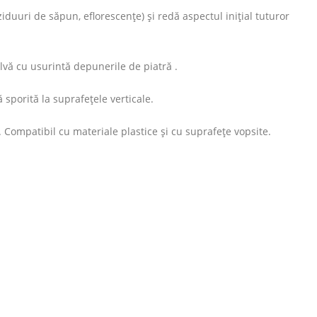
ziduuri de săpun, eflorescenţe) și redă aspectul inițial tuturor
lvă cu usurintă depunerile de piatră .
 sporită la suprafețele verticale.
. Compatibil cu materiale plastice și cu suprafețe vopsite.