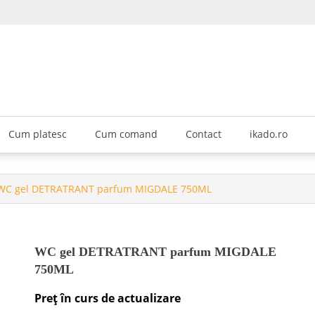
KADO GROUP CHEMICALS srl
hop
Cum platesc
Cum comand
Contact
ikado.ro
WC gel DETRATRANT parfum MIGDALE 750ML
WC gel DETRATRANT parfum MIGDALE
750ML
Preț în curs de actualizare