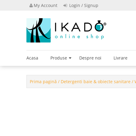
Skip
My Account
Login / Signup
to
content
Powered by I
Ikado S
Acasa
Produse
Despre noi
Livrare
Prima pagină
/
Detergenti baie & obiecte sanitare
/ 