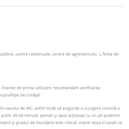
ii publice, centre comerciale, centre de agrement,etc. ), firme de
. Înainte de prima utilizare, recomandăm verificarea
suprafeței de curățat.
tii vasului de WC, astfel încât să asigurați o scurgere corectă a
putin 30-60 minute, periati și apoi acționați cu un jet puternic
iatră și gradul de murdărie este ridicat, mariti doza si lasati sa