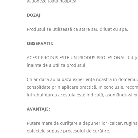
actioneze toata noaptea.
DOZAJ:
Produsul se utilizează ca atare sau diluat cu apă.
OBSERVATII:
ACEST PRODUS ESTE UN PRODUS PROFESIONAL. Citiți c
înainte de a utiliza produsul.
Chiar dacă au la bază experiența noastră în domeniu, i
consolidate prin aplicare practică. În concluzie, reco
întrebuințarea acestuia este indicată, asumându-și ori
AVANTAJE:
Putere mare de curățare a depunerilor (calcar, rugina,
obiectele supuse procesului de curățire.