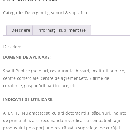
Categorie:
Detergenti geamuri & suprafete
Descriere
Informații suplimentare
Descriere
DOMENII DE APLICARE:
Spatii Publice (hoteluri, restaurante, birouri, instituții publice,
centre comerciale, centre de agrement,etc. ), firme de
curatenie, gospodării particulare, etc.
INDICATII DE UTILIZARE:
ATENȚIE: Nu amestecaţi cu alţi detergenţi şi săpunuri. Înainte
de prima utilizare, recomandăm verificarea compatibilității
produsului pe o porțiune restrânsă a suprafeței de curățat.