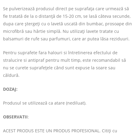
Se pulverizează produsul direct pe suprafața care urmează să
fie tratată de la o distanţă de 15-20 cm, se lasă câteva secunde,
dupa care ștergeți cu o lavetă uscată din bumbac, prosoape din
microfibră sau hârtie simplă. Nu utilizați lavete tratate cu
balsamuri de rufe sau parfumuri, care ar putea lăsa reziduuri.
Pentru suprafete fara halouri si întretinerea efectului de
stralucire si antipraf pentru mult timp, este recomandabil să
nu se curete suprafețele când sunt expuse la soare sau
căldură.
DOZAJ:
Produsul se utilizează ca atare (nediluat).
OBSERVATII
:
ACEST PRODUS ESTE UN PRODUS PROFESIONAL. Citiți cu