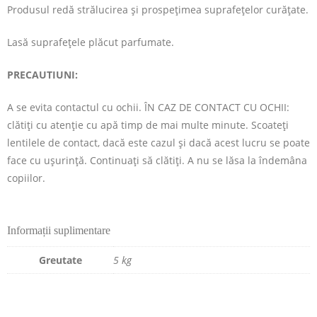
Produsul redă strălucirea și prospețimea suprafețelor curățate.
Lasă suprafeţele plăcut parfumate.
PRECAUTIUNI:
A se evita contactul cu ochii. ÎN CAZ DE CONTACT CU OCHII:
clătiţi cu atenţie cu apă timp de mai multe minute. Scoateţi
lentilele de contact, dacă este cazul şi dacă acest lucru se poate
face cu uşurinţă. Continuaţi să clătiţi. A nu se lăsa la îndemâna
copiilor.
Informații suplimentare
Greutate
5 kg