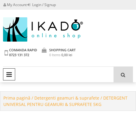
Skip
My Account
Login / Signup
to
content
Powered by IKADO GROUP
Ikado Shop
CHEMICALS srl
COMANDA RAPID
SHOPPING CART
0723 131 372
0 Items
0,00
lei
PRIMARY MENU
Prima pagină
/
Detergenti geamuri & suprafete
/ DETERGENT
UNIVERSAL PENTRU GEAMURI & SUPRAFETE 5KG