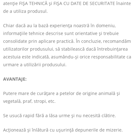
atenţie FIȘA TEHNICĂ şi FIȘA CU DATE DE SECURITATE înainte
de a utiliza produsul.
Chiar dacă au la bază experiența noastră în domeniu,
informațiile tehnice descrise sunt orientative şi trebuie
consolidate prin aplicare practică. În concluzie, recomandăm
utilizatorilor produsului, să stabilească dacă întrebuințarea
acestuia este indicată, asumându-și orice responsabilitate ca
urmare a utilizării produsului.
AVANTAJE:
Putere mare de curățare a petelor de origine animală și
vegetală, praf, stropi, etc.
Se usucă rapid fără a lăsa urme şi nu necesită clătire.
Acționează și înlătură cu ușurință depunerile de mizerie.