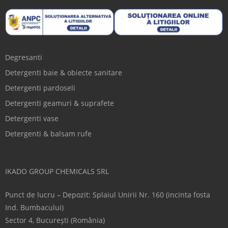
Degresanti
Detergenti baie & obiecte sanitare
Detergenti pardoseli
Detergenti geamuri & suprafete
Detergenti vase
Detergenti & balsam rufe
IKADO GROUP CHEMICALS SRL
Punct de lucru – Depozit: Splaiul Unirii Nr. 160 (incinta fosta
Ind. Bumbacului)
Sector 4, București (România)