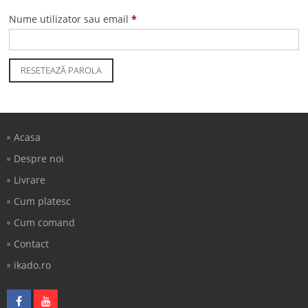
Obligatoriu
Nume utilizator sau email
*
RESETEAZĂ PAROLA
Acasa
Despre noi
Livrare
Cum platesc
Cum comand
Contact
ikado.ro