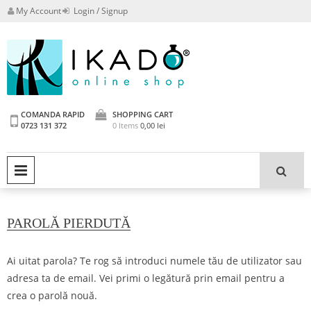
Skip
My Account
Login / Signup
to
content
Powered by IKADO GROUP
Ikado Shop
CHEMICALS srl
COMANDA RAPID
SHOPPING CART
0723 131 372
0 Items
0,00
lei
PRIMARY MENU
PAROLĂ PIERDUTĂ
Ai uitat parola? Te rog să introduci numele tău de utilizator sau
adresa ta de email. Vei primi o legătură prin email pentru a
crea o parolă nouă.